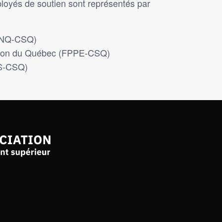
loyés de soutien sont représentés par
AENQ-CSQ)
ation du Québec (FPPE-CSQ)
SS-CSQ)