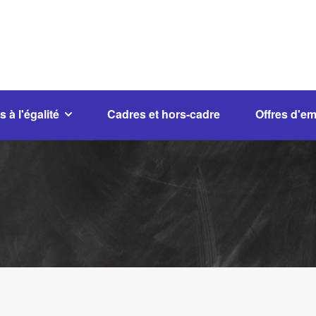
s à l'égalité
Cadres et hors-cadre
Offres d'em