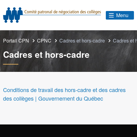
Menu
Portail CPN
CPNC
Cadres et hors-cadre
Cadres et 
Cadres et hors-cadre
Conditions de travail des hors-cadre et des cadres
des collèges | Gouvernement du Québec